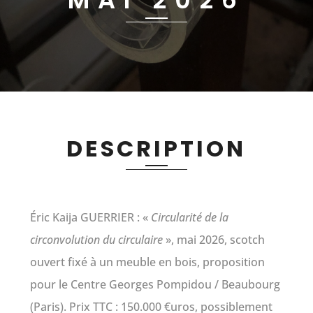
DESCRIPTION
Éric Kaija GUERRIER : «
Circularité de la
circonvolution du circulaire
», mai 2026, scotch
ouvert fixé à un meuble en bois, proposition
pour le Centre Georges Pompidou / Beaubourg
(Paris). Prix TTC : 150.000 €uros, possiblement