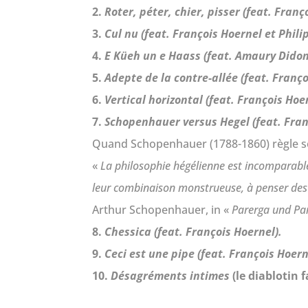
2.
Roter, péter, chier, pisser (feat. Franç
3.
Cul nu (feat. François Hoernel et Phili
4.
E Küeh un e Haass (feat. Amaury Didon
5.
Adepte de la contre-allée (feat. Franço
6.
Vertical horizontal (feat. François Hoe
7.
Schopenhauer versus Hegel (feat. Franç
Quand Schopenhauer (1788-1860) règle se
«
La philosophie hégélienne est incomparabl
leur combinaison monstrueuse, à penser des id
Arthur Schopenhauer, in «
Parerga und Pa
8.
Chessica (feat. François Hoernel).
9.
Ceci est une pipe (feat. François Hoern
10.
Désagréments intimes
(le diablotin f