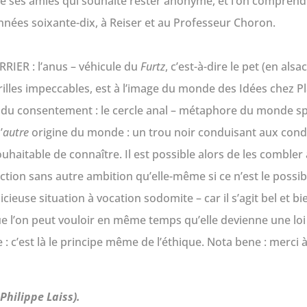
ne de ses amies qui souhaite rester anonyme, et l’on compren
nnées soixante-dix, à Reiser et au Professeur Choron.
RRIER : l’anus – véhicule du
Furtz
, c’est-à-dire le pet (en als
strilles impeccables, est à l’image du monde des Idées chez P
du consentement : le cercle anal – métaphore du monde spiri
’
autre
origine du monde : un trou noir conduisant aux cond
uhaitable de connaître. Il est possible alors de les combler
on sans autre ambition qu’elle-même si ce n’est le possible
icieuse situation à vocation sodomite – car il s’agit bel et bi
 l’on peut vouloir en même temps qu’elle devienne une loi un
 : c’est là le principe même de l’éthique. Nota bene : merci à 
Philippe Laiss).