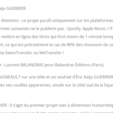
Kaija GUERRIER.
26. Attention : ce projet paraît uniquement sur les platefo
mes suivantes ne le publient pas : Spotify, Apple Music / iT
 mettre en ligne des titres qui font moins de 1 minute lors
, ce qui est précisément le cas de 80% des chansons de cet E
via SwissTransfer ou WeTransfer.!.
ur
: Laurent BALANDRAS pour Balandras Éditions (Paris).
AIGNEAULT sur une idée et un souhait d’Éric Kaija GUERRIER.
ec ses couilles apparentes, située sur le côté sud de la faç
.
IER : il s’agit du premier projet sien à dimension humoristiq