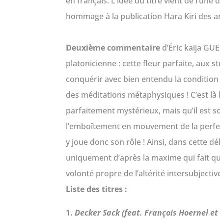
en français. L’idée du titre vient de l’u
hommage à la publication Hara Kiri des a
Deuxième commentaire
d’Éric kaija GUE
platonicienne : cette fleur parfaite, aux 
conquérir avec bien entendu la condition 
des méditations métaphysiques ! C’est là l
parfaitement mystérieux, mais qu’il est so
l’emboîtement en mouvement de la perfecti
y joue donc son rôle ! Ainsi, dans cette dél
uniquement d’après la maxime qui fait que
volonté propre de l’altérité intersubjective
Liste des titres :
1.
Decker Sack (feat. François Hoernel et 