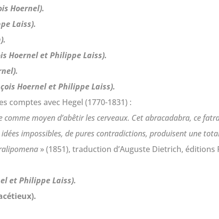
ois Hoernel).
ppe Laiss).
).
is Hoernel et Philippe Laiss).
rnel).
ois Hoernel et Philippe Laiss).
s comptes avec Hegel (1770-1831) :
e comme moyen d’abêtir les cerveaux. Cet abracadabra, ce fatra
ées impossibles, de pures contradictions, produisent une totale 
ralipomena
» (1851), traduction d’Auguste Dietrich, éditions F
el et Philippe Laiss).
acétieux).