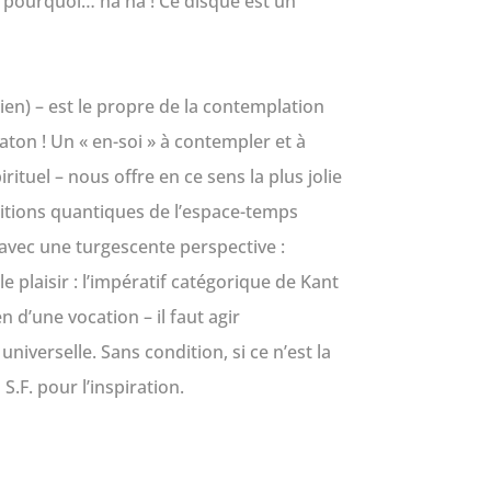
d pourquoi… ha ha ! Ce disque est un
acien) – est le propre de la contemplation
laton ! Un « en-soi » à contempler et à
tuel – nous offre en ce sens la plus jolie
itions quantiques de l’espace-temps
 avec une turgescente perspective :
 plaisir : l’impératif catégorique de Kant
en d’une vocation – il faut agir
iverselle. Sans condition, si ce n’est la
S.F. pour l’inspiration.