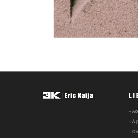
LI
– Ac
– À 
– Oe