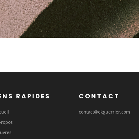
ENS RAPIDES
CONTACT
cueil
contact@ekguerrier.com
propos
uvres