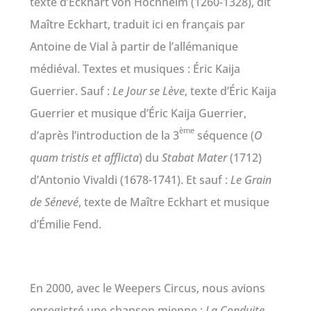
texte d’Eckhart von Hochheim (1260-1328), dit
Maître Eckhart, traduit ici en français par
Antoine de Vial à partir de l’allémanique
médiéval. Textes et musiques : Éric Kaija
Guerrier. Sauf :
Le Jour se Lève
, texte d’Éric Kaija
Guerrier et musique d’Éric Kaija Guerrier,
ème
d’après l’introduction de la 3
séquence (
O
quam tristis et afflicta
) du
Stabat Mater
(1712)
d’Antonio Vivaldi (1678-1741). Et sauf :
Le Grain
de Sénevé
, texte de Maître Eckhart et musique
d’Émilie Fend.
En 2000, avec le Weepers Circus, nous avions
enregistré une chanson mienne :
La Conduite