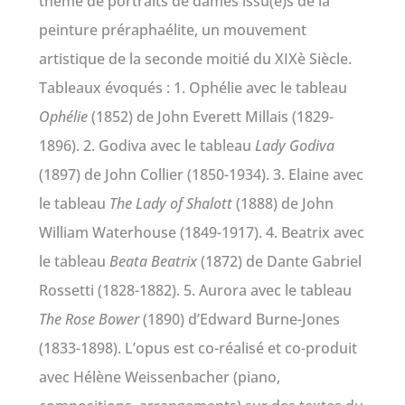
thème de portraits de dames issu(e)s de la
peinture préraphaélite, un mouvement
artistique de la seconde moitié du XIXè Siècle.
Tableaux évoqués : 1. Ophélie avec le tableau
Ophélie
(1852) de John Everett Millais (1829-
1896). 2. Godiva avec le tableau
Lady Godiva
(1897) de John Collier (1850-1934). 3. Elaine avec
le tableau
The Lady of Shalott
(1888) de John
William Waterhouse (1849-1917). 4. Beatrix avec
le tableau
Beata Beatrix
(1872) de Dante Gabriel
Rossetti (1828-1882). 5. Aurora avec le tableau
The Rose Bower
(1890) d’Edward Burne-Jones
(1833-1898). L’opus est co-réalisé et co-produit
avec Hélène Weissenbacher (piano,