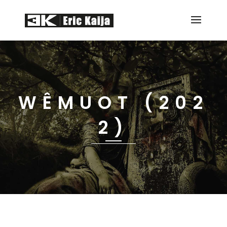
WÊMUOT (202
2)