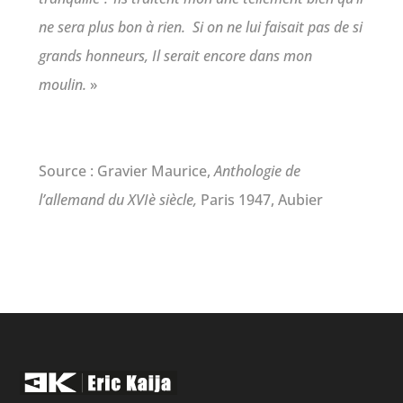
ne sera plus bon à rien.
Si on ne lui faisait pas de si
grands honneurs, Il serait encore dans mon
moulin.
»
Source : Gravier Maurice,
Anthologie de
l’allemand du XVIè siècle,
Paris 1947, Aubier